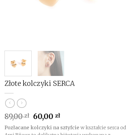
Złote kolczyki SERCA
Pierwotna
Aktualna
89,00
60,00
zł
zł
cena
cena
Pozłacane kolczyki na sztyfcie
w kształcie serca od
wynosiła:
wynosi:
Ami Bijoux to delikatna biżuteria wykonana z