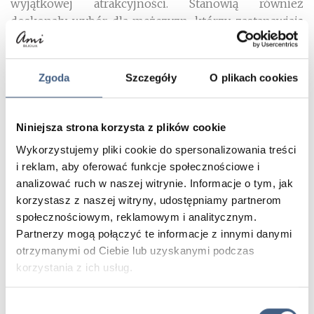
wyjątkowej atrakcyjności. Stanowią również
doskonały wybór dla mężczyzn, którzy zastanawiają
się, jak w niecodzienny sposób wyznać kobiecie
uczucie.
Zgoda
Szczegóły
O plikach cookies
Biżuteria z sercem w roli głównej to gwarancja jakości
i niczym nieskrępowanej elegancji. Będzie pięknym
symbolem miłości, przyjaźni i oddania – przez wiele
Niniejsza strona korzysta z plików cookie
lat!
Wykorzystujemy pliki cookie do spersonalizowania treści
i reklam, aby oferować funkcje społecznościowe i
analizować ruch w naszej witrynie. Informacje o tym, jak
korzystasz z naszej witryny, udostępniamy partnerom
Podobne produkty
społecznościowym, reklamowym i analitycznym.
Partnerzy mogą połączyć te informacje z innymi danymi
otrzymanymi od Ciebie lub uzyskanymi podczas
korzystania z ich usług.
Wybór