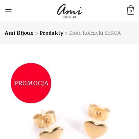
Skip
to
0
content
Ami Bijoux
>
Produkty
>
Złote kolczyki SERCA
PROMOCJA