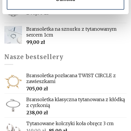
Bransoletka łańcuch TWINKLE białe złoto
246,00
zł
Bransoletka na sznurku z tytanowanym
sercem 1cm
99,00
zł
Nasze bestsellery
Bransoletka pozłacana TWIST CIRCLE z
zawieszkami
705,00
zł
Bransoletka klasyczna tytanowana z kłódką
z cyrkonią
238,00
zł
Tytanowane kolczyki koła obręcz 3 cm
Pierwotna
Aktualna
149,00
zł
85,00
zł