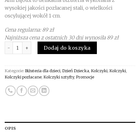
89,00 zł.
60,00 zł.
wysokiej jakości pozłacanej stali, o wielkości
oscylującej wokół 1 cm.
Cena regularna: 89 zł
Najniższa cena z ostatnich 30 dni wynosiła 89 zł
Ilość
Dodaj do koszyka
Kategorie:
Biżuteria dla dzieci
,
Dzień Dziecka
,
Kolczyki
,
Kolczyki
,
Kolczyki pozłacane
,
Kolczyki sztyfty
,
Promocje
OPIS