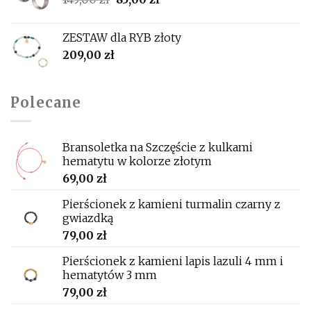
cena
cena
wynosiła:
wynosi:
ZESTAW dla RYB złoty
149,00 zł.
85,00 zł.
209,00
zł
Polecane
Bransoletka na Szczęście z kulkami
hematytu w kolorze złotym
69,00
zł
Pierścionek z kamieni turmalin czarny z
gwiazdką
79,00
zł
Pierścionek z kamieni lapis lazuli 4 mm i
hematytów 3 mm
79,00
zł