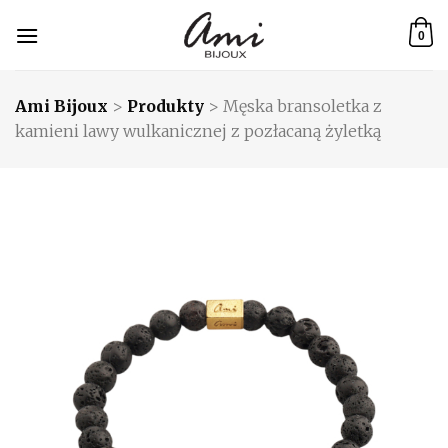
Skip
to
0
content
Ami Bijoux
>
Produkty
>
Męska bransoletka z
kamieni lawy wulkanicznej z pozłacaną żyletką