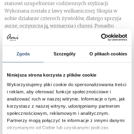
stanowi uzupełnienie codziennych stylizacji.
Wykonana została z lawy wulkanicznej. Skupia w
sobie działanie czterech żywiołów, dlatego sprzyja
aurze, oczyszcza ją, wzmacnia i chroni. Ponadto
bransoletka została urozmaicona zawieszką w
kształcie żyletki, która symbolizuje siłę, odwagę,
męskość, waleczność. Tego typu
bransoletki męskie
Zgoda
Szczegóły
O plikach cookies
są też świetnym pomysłem na prezent.
Męska bransoletka lawa wulkaniczna z pozłacaną
Niniejsza strona korzysta z plików cookie
żyletką to dodatek, który zdecydowanie będzie służył
jako amulet i cieszył nawet tych najbardziej
Wykorzystujemy pliki cookie do spersonalizowania treści
wymagających, poszukujących nowoczesnej
i reklam, aby oferować funkcje społecznościowe i
analizować ruch w naszej witrynie. Informacje o tym, jak
elegancji!
korzystasz z naszej witryny, udostępniamy partnerom
Aby dobrać rozmiar
zmierz obwód nadgarstka i
społecznościowym, reklamowym i analitycznym.
wybierz właściwą dla Ciebie opcję. Użyj centymetra
Partnerzy mogą połączyć te informacje z innymi danymi
krawieckiego lub sznureczka. Dopasuj ciasno, bez
otrzymanymi od Ciebie lub uzyskanymi podczas