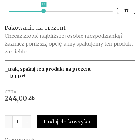
17
17
Pakowanie na prezent
Chcesz zrobić najbliższej osobie niespodziankę?
Zaznacz poniższą opcję, a my spakujemy ten produkt
za Ciebie.
Tak, spakuj ten produkt na prezent
12,00
zł
CENA
244,00
ZŁ
Ilość
Dodaj do koszyka
Grawerunek: