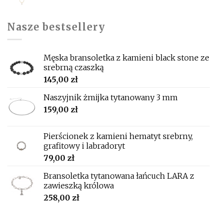
range:
244,00 zł
through
Nasze bestsellery
264,00 zł
Męska bransoletka z kamieni black stone ze
srebrną czaszką
145,00
zł
Naszyjnik żmijka tytanowany 3 mm
159,00
zł
Pierścionek z kamieni hematyt srebrny,
grafitowy i labradoryt
79,00
zł
Bransoletka tytanowana łańcuch LARA z
zawieszką królowa
258,00
zł