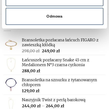
Odmowa
Nowości
Bransoletka pozłacana łańcuch FIGARO z
zawieszką kłódką
Original
Current
298,00
zł
249,00
zł
price
price
Łańcuszek pozłacany Snake 45 cm z
was:
is:
Medalionem N°3 czarna cyrkonia
298,00 zł.
249,00 zł.
288,00
zł
Bransoletka na sznurku z tytanowanym
chłopcem
129,00
zł
Naszyjnik Twist z perłą barokową
Price
244,00
zł
–
264,00
zł