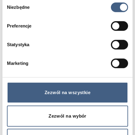
Wybór
Niezbędne
zgody
Podobne produkty
Preferencje
Statystyka
Marketing
Zezwól na wszystkie
Pierścionek z
Pierścionek z
79,00
zł
79,00
zł
kamieni hematytu
kamieni apatyt
złotego i
light blue i perła
ametystu
naturalna
Zezwól na wybór