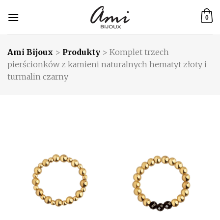
Skip
to
0
content
Ami Bijoux
>
Produkty
>
Komplet trzech
pierścionków z kamieni naturalnych hematyt złoty i
turmalin czarny