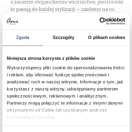
a zarazem eleganckiemu wzornictwu, pierścionki
te pasują do każdej stylizacji – zarówno na co
dzień, jak i na wyjątkowe okazje.
Dlaczego warto wybrać nasz zestaw pierścionków?
Zgoda
Szczegóły
O plikach cookies
Te pierścionki to idealny wybór dla osób ceniących
sobie unikalność i naturalne piękno. Każdy kamień
jest jedyny w swoim rodzaju, co sprawia, że każdy
Niniejsza strona korzysta z plików cookie
pierścionek ma swoją własną historię. Nasze
Wykorzystujemy pliki cookie do spersonalizowania treści
pierścionki to nie tylko biżuteria, ale także amulety,
i reklam, aby oferować funkcje społecznościowe i
które mogą przynieść spokój, energię i pozytywne
analizować ruch w naszej witrynie. Informacje o tym, jak
wibracje.
korzystasz z naszej witryny, udostępniamy partnerom
społecznościowym, reklamowym i analitycznym.
Podaruj sobie lub bliskiej osobie ten niepowtarzalny
Partnerzy mogą połączyć te informacje z innymi danymi
zestaw trzech pierścionków z kamieni naturalnych
otrzymanymi od Ciebie lub uzyskanymi podczas
na żyłce jubilerskiej i ciesz się pięknem natury
korzystania z ich usług.
każdego dnia.